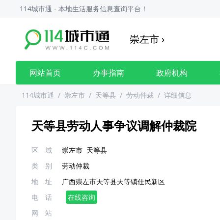
114城市通 - 本地生活服务信息查询平台！
崇左市
›
网站首页
办事指南
政府机构
114城市通
/
崇左市
/
天等县
/
劳动仲裁
/
详细信息
天等县劳动人事争议调解仲裁院
区 域
崇左市
天等县
类 别
劳动仲裁
地 址
广西崇左市天等县天等镇仕民新区
电 话
在线咨询
网 站