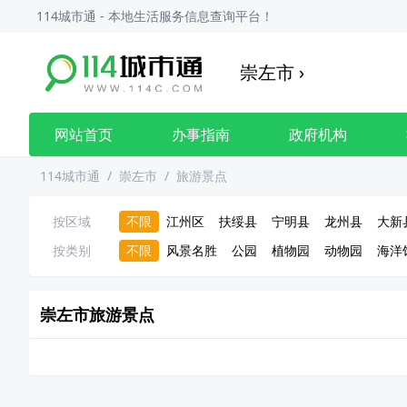
114城市通 - 本地生活服务信息查询平台！
崇左市
›
网站首页
办事指南
政府机构
114城市通
/
崇左市
/
旅游景点
按区域
不限
江州区
扶绥县
宁明县
龙州县
大新
按类别
不限
风景名胜
公园
植物园
动物园
海洋
崇左市
旅游景点