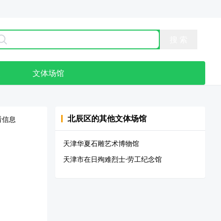
点
文体场馆
北辰区
的其他文体场馆
看信息
天津华夏石雕艺术博物馆
天津市在日殉难烈士·劳工纪念馆