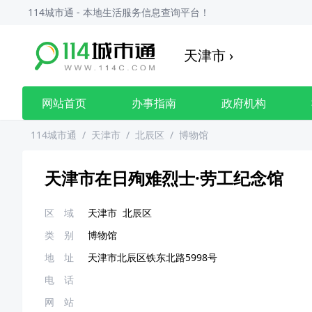
114城市通 - 本地生活服务信息查询平台！
天津市
›
网站首页
办事指南
政府机构
114城市通
/
天津市
/
北辰区
/
博物馆
天津市在日殉难烈士·劳工纪念馆
区 域
天津市
北辰区
类 别
博物馆
地 址
天津市北辰区铁东北路5998号
电 话
网 站