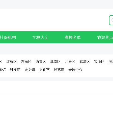
社保机构
学校大全
高校名单
旅游景
区
红桥区
东丽区
西青区
津南区
北辰区
武清区
宝坻区
滨
育馆
科技馆
天文馆
文化宫
展览馆
会展中心