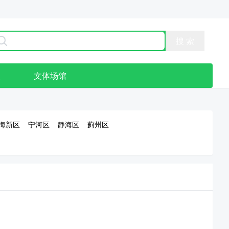
点
文体场馆
海新区
宁河区
静海区
蓟州区