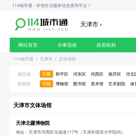
114城市通 - 本地生活服务信息查询平台！
天津市
›
网站首页
办事指南
政府机构
114城市通
/
天津市
/
文体场馆
按区域
不限
和平区
河东区
河西区
南开区
河北
按类别
不限
博物馆
图书馆
美术馆
艺术剧院
体
天津市
文体场馆
天津北疆博物院
地址：
天津市河西区马场道117号（天津外国语大学院内）