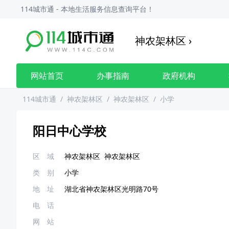
114城市通 - 本地生活服务信息查询平台！
神农架林区
›
网站首页
办事指南
政府机构
114城市通
/
神农架林区
/
神农架林区
/
小学
阳日中心学校
区 域
神农架林区
神农架林区
类 别
小学
地 址
湖北省神农架林区光明路70号
电 话
网 站