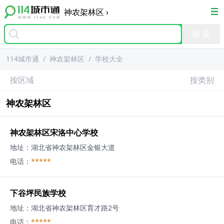
神农架林区
›
114城市通
/
神农架林区
/
学校大全
按区域
按类别
神农架林区
神农架林区宋洛中心学校
地址：
湖北省神农架林区金银大道
电话：
*****
下谷坪民族学校
地址：
湖北省神农架林区育才路2号
电话：
*****