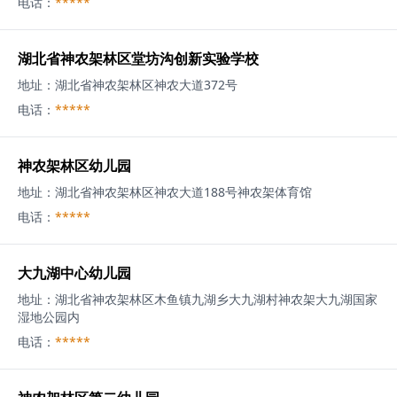
电话：
*****
湖北省神农架林区堂坊沟创新实验学校
地址：
湖北省神农架林区神农大道372号
电话：
*****
神农架林区幼儿园
地址：
湖北省神农架林区神农大道188号神农架体育馆
电话：
*****
大九湖中心幼儿园
地址：
湖北省神农架林区木鱼镇九湖乡大九湖村神农架大九湖国家
湿地公园内
电话：
*****