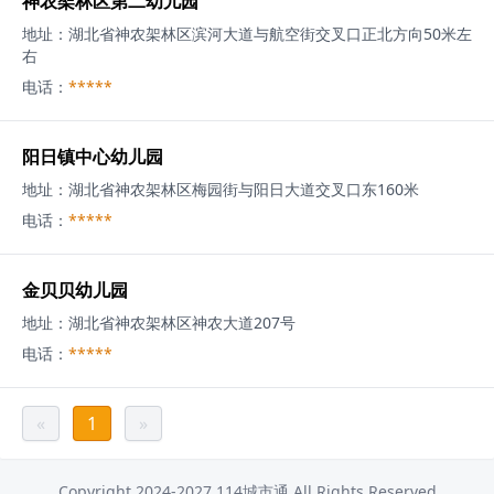
神农架林区第二幼儿园
地址：
湖北省神农架林区滨河大道与航空街交叉口正北方向50米左
右
电话：
*****
阳日镇中心幼儿园
地址：
湖北省神农架林区梅园街与阳日大道交叉口东160米
电话：
*****
金贝贝幼儿园
地址：
湖北省神农架林区神农大道207号
电话：
*****
«
1
»
Copyright 2024-2027 114城市通 All Rights Reserved