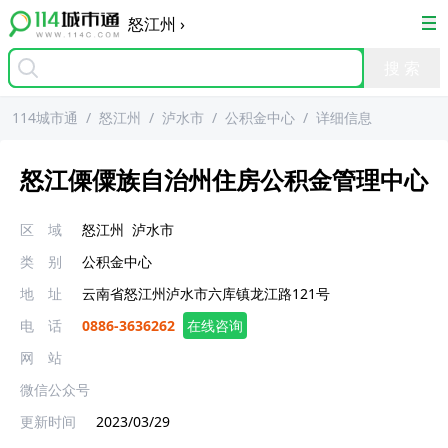
怒江州
›
114城市通
/
怒江州
/
泸水市
/
公积金中心
/
详细信息
怒江傈僳族自治州住房公积金管理中心
区 域
怒江州
泸水市
类 别
公积金中心
地 址
云南省怒江州泸水市六库镇龙江路121号
电 话
0886-3636262
在线咨询
网 站
微信公众号
更新时间
2023/03/29