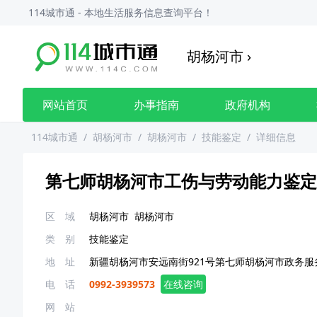
114城市通 - 本地生活服务信息查询平台！
胡杨河市
›
网站首页
办事指南
政府机构
114城市通
/
胡杨河市
/
胡杨河市
/
技能鉴定
/
详细信息
第七师胡杨河市工伤与劳动能力鉴定
区 域
胡杨河市
胡杨河市
类 别
技能鉴定
地 址
新疆胡杨河市安远南街921号第七师胡杨河市政务服务
电 话
0992-3939573
在线咨询
网 站