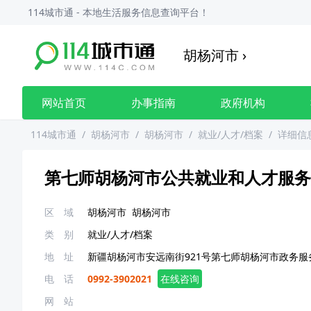
114城市通 - 本地生活服务信息查询平台！
胡杨河市
›
网站首页
办事指南
政府机构
114城市通
/
胡杨河市
/
胡杨河市
/
就业/人才/档案
/
详细信
第七师胡杨河市公共就业和人才服务
区 域
胡杨河市
胡杨河市
类 别
就业/人才/档案
地 址
新疆胡杨河市安远南街921号第七师胡杨河市政务服
电 话
0992-3902021
在线咨询
网 站