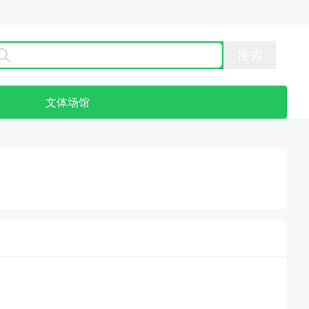
点
文体场馆