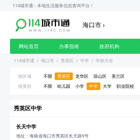
114城市通 - 本地生活服务信息查询平台！
海口市
›
网站首页
办事指南
政府机构
114城市通
/
海口市
/
秀英区
/
中学
/
学校大全
按区域
不限
秀英区
龙华区
琼山区
美兰区
按类别
不限
幼儿园
小学
中学
大学
职业院校
秀英区
中学
长天中学
地址：
海南省海口市秀英区长天路9号