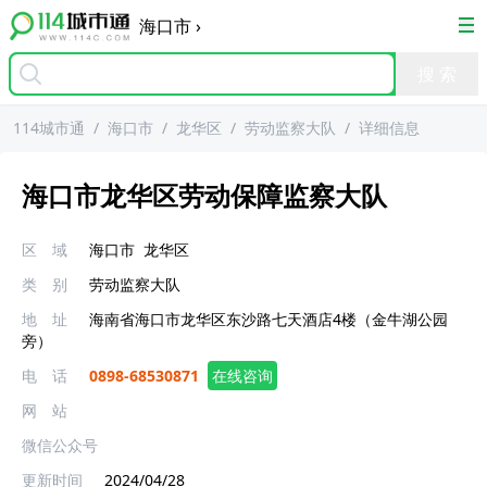
海口市
›
114城市通
/
海口市
/
龙华区
/
劳动监察大队
/
详细信息
海口市龙华区劳动保障监察大队
区 域
海口市
龙华区
类 别
劳动监察大队
地 址
海南省海口市龙华区东沙路七天酒店4楼（金牛湖公园
旁）
电 话
0898-68530871
在线咨询
网 站
微信公众号
更新时间
2024/04/28