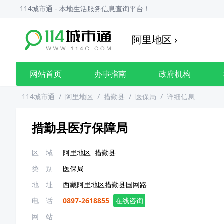
114城市通 - 本地生活服务信息查询平台！
阿里地区
›
网站首页
办事指南
政府机构
114城市通
/
阿里地区
/
措勤县
/
医保局
/
详细信息
措勤县医疗保障局
区 域
阿里地区
措勤县
类 别
医保局
地 址
西藏阿里地区措勤县国网路
电 话
0897-2618855
在线咨询
网 站