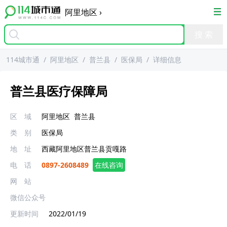
阿里地区
›
114城市通
/
阿里地区
/
普兰县
/
医保局
/
详细信息
普兰县医疗保障局
区 域
阿里地区
普兰县
类 别
医保局
地 址
西藏阿里地区普兰县贡嘎路
电 话
0897-2608489
在线咨询
网 站
微信公众号
更新时间
2022/01/19