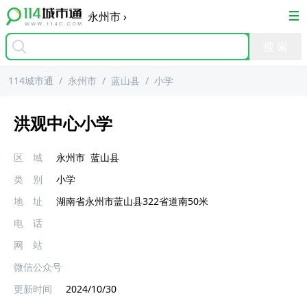
永州市
›
114城市通
/
永州市
/
蓝山县
/
小学
洪观中心小学
区 域
永州市
蓝山县
类 别
小学
地 址
湖南省永州市蓝山县322省道南50米
电 话
网 站
微信公众号
更新时间
2024/10/30