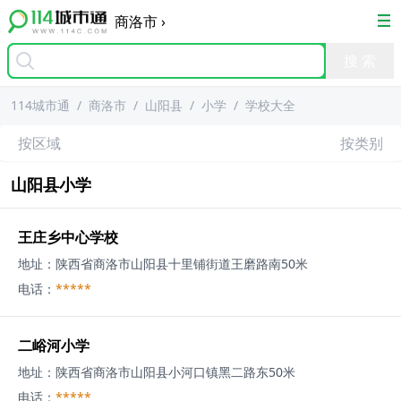
商洛市
›
114城市通
/
商洛市
/
山阳县
/
小学
/
学校大全
按区域
按类别
山阳县
小学
王庄乡中心学校
地址：
陕西省商洛市山阳县十里铺街道王磨路南50米
电话：
*****
二峪河小学
地址：
陕西省商洛市山阳县小河口镇黑二路东50米
电话：
*****