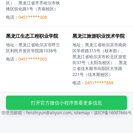
区）、黑龙江省齐齐哈尔市铁
锋区纺化路1号（齐南校区）
电话：
0451*****008
黑龙江生态工程职业学院
黑龙江旅游职业技术学院
地址：
黑龙江省哈尔滨市呼兰
地址：
黑龙江省哈尔滨市南岗
区利民开发区学院路1038号
区学府路315号（校本部）、
黑龙江省哈尔滨市松北区游览
电话：
0451*****005
街37号（太阳岛校区）、黑龙
江省佳木斯市向阳区大学路
221号（佳木斯校区）
电话：
0451*****888
Copyright 2024-2027 114城市通 All Rights Reserved
打开官方微信小程序查看更多信息
如平台所提供信息有误，烦请联系管理员进行更正，谢谢！
管理员邮箱：fenzhiyun@aliyun.com,
sitemap
-
滇ICP备16007666号