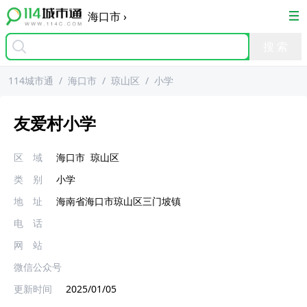
海口市
›
114城市通
/
海口市
/
琼山区
/
小学
友爱村小学
区 域
海口市
琼山区
类 别
小学
地 址
海南省海口市琼山区三门坡镇
电 话
网 站
微信公众号
更新时间
2025/01/05