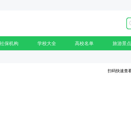
社保机构
学校大全
高校名单
旅游景
扫码快速查