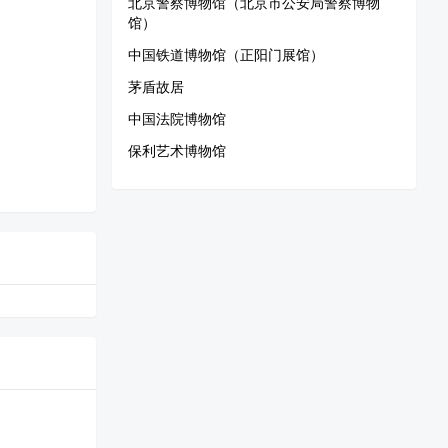
北京警察博物馆（北京市公安局警察博物
馆）
中国铁道博物馆（正阳门展馆）
茅盾故居
中国法院博物馆
保利艺术博物馆