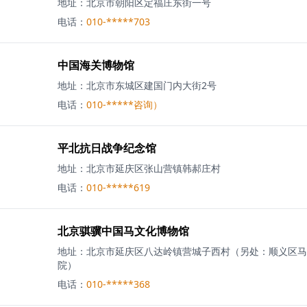
地址：
北京市朝阳区定福庄东街一号
电话：
010-*****703
中国海关博物馆
地址：
北京市东城区建国门内大街2号
电话：
010-*****咨询）
平北抗日战争纪念馆
地址：
北京市延庆区张山营镇韩郝庄村
电话：
010-*****619
北京骐骥中国马文化博物馆
地址：
北京市延庆区八达岭镇营城子西村（另处：顺义区马
院）
电话：
010-*****368