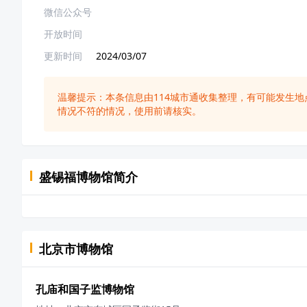
微信公众号
开放时间
更新时间
2024/03/07
温馨提示：本条信息由
114城市通
收集整理，有可能发生地
情况不符的情况，使用前请核实。
盛锡福博物馆
简介
北京市
博物馆
孔庙和国子监博物馆