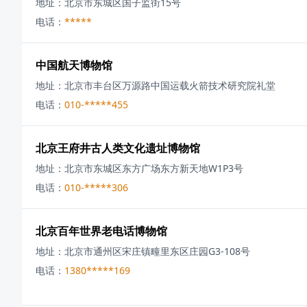
地址：
北京市东城区国子监街15号
电话：
*****
中国航天博物馆
地址：
北京市丰台区万源路中国运载火箭技术研究院礼堂
电话：
010-*****455
北京王府井古人类文化遗址博物馆
地址：
北京市东城区东方广场东方新天地W1P3号
电话：
010-*****306
北京百年世界老电话博物馆
地址：
北京市通州区宋庄镇疃里东区庄园G3-108号
电话：
1380*****169