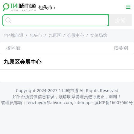
包头市
›
114城市通
/
包头市
/
九原区
/
会展中心
/
文体场馆
按区域
按类别
九原区
会展中心
Copyright 2024-2027 114城市通 All Rights Reserved
如平台所提供信息有误，烦请联系管理员进行更正，谢谢！
管理员邮箱：fenzhiyun@aliyun.com,
sitemap
-
滇ICP备16007666号