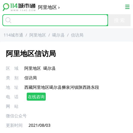
阿里地区
›
114城市通
/
阿里地区
/
噶尔县
/
信访局
阿里地区信访局
区 域
阿里地区
噶尔县
类 别
信访局
地 址
西藏阿里地区噶尔县狮泉河镇陕西路东段
电 话
在线咨询
网 站
微信公众号
更新时间
2021/08/03