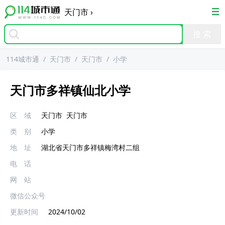
天门市
›
114城市通
/
天门市
/
天门市
/
小学
天门市多祥镇仙北小学
区 域
天门市
天门市
类 别
小学
地 址
湖北省天门市多祥镇梅湾村二组
电 话
网 站
微信公众号
更新时间
2024/10/02