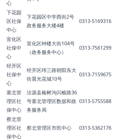
心
下花园
下花园区中学西街2号
区社保
0313-5169316
政务服务大楼4楼
中心
宣化区
宣化区钟楼大街104号
社保中
0313-7561299
（政务服务中心）
心
经开区
经开区纬三路朝阳东大
社保中
0313-7159675
街晨光花城10号
心
塞北管
沽源县榆树沟闪榆路36
理区社
号塞北管理区数据和政
0313-5755588
保中心
务服务局
察北管
理区社
察北管理区市民中心
0313-5362176
保中心