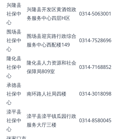
兴隆县
兴隆县开发区黄酒馆政
社保中
0314-5063001
务服务中心四层H区
心
围场县
围场县迎宾路行政综合
社保中
0314-7528696
服务中心西配楼149
心
隆化县
隆化县人力资源和社会
社保中
0314-7168852
保障局809室
心
承德县
社保中
南环路人社局四楼
0314-3018098
心
滦平县
滦平县滦平镇瓜园行政
社保中
0314-8580045
服务大厅三楼
心
张家口市