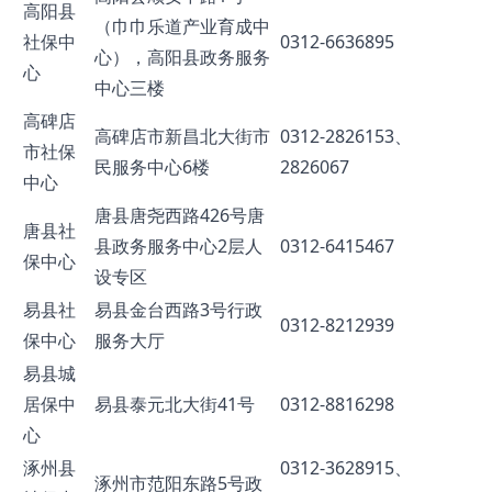
高阳县
（巾巾乐道产业育成中
社保中
0312-6636895
心），高阳县政务服务
心
中心三楼
高碑店
高碑店市新昌北大街市
0312-2826153、
市社保
民服务中心6楼
2826067
中心
唐县唐尧西路426号唐
唐县社
县政务服务中心2层人
0312-6415467
保中心
设专区
易县社
易县金台西路3号行政
0312-8212939
保中心
服务大厅
易县城
居保中
易县泰元北大街41号
0312-8816298
心
涿州县
0312-3628915、
涿州市范阳东路5号政