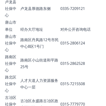
卢龙县
社保中
卢龙县厚德路东侧
0335-7209121
心
唐山市
单位
经办大厅地址
对外公开咨询电话
唐山市
路南区丹凤路12号市民
社保中
0315-2806124
中心B区1号门
心
路南区
路南区小山街道和平路
社保中
0315-2862528
25号
心
路北区
人才大道人力资源服务
社保中
0315-7215508
中心一层
心
古冶区
古冶区永盛路古冶区政
社保中
0315-7779770