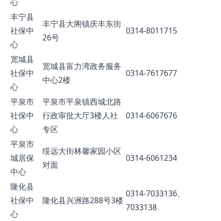
心
丰宁县
丰宁县大阁镇庆丰东街
社保中
0314-8011715
26号
心
宽城县
宽城县富力湾政务服务
社保中
0314-7617677
中心2楼
心
平泉市
平泉市平泉镇西城北路
社保中
行政审批大厅3楼人社
0314-6067676
心
专区
平泉市
绥远大街林馨家园小区
城居保
0314-6061234
对面
中心
隆化县
0314-7033136、
社保中
隆化县兴洲路288号3楼
7033138
心