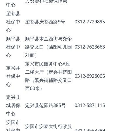
力资源和社会保障局
中心
望都县
社保中
望都县庆都西路9号
0312-7729895
心
顺平县
顺平县木兰西街与尧帝
社保中
路交叉口（蒲阳幼儿园
0312-7623663
心
对面）
定兴市民服务中心A座
定兴县
二楼大厅（定兴县范阳
社保中
0312-6926005
路与繁兴街辅路交叉口
心
西60米）
定兴县
城居保
定兴县范阳路385号
0312-5871115
中心
安国市
安国市安泰大街行政服
社保中
0312-3598389