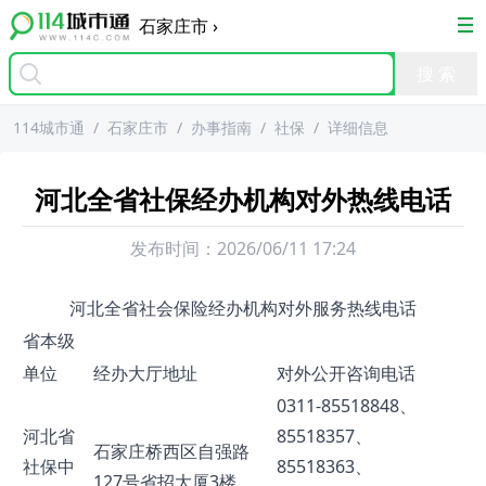
石家庄市
›
114城市通
/
石家庄市
/
办事指南
/
社保
/
详细信息
河北全省社保经办机构对外热线电话
发布时间：
2026/06/11 17:24
河北全省社会保险经办机构对外服务热线电话
省本级
单位
经办大厅地址
对外公开咨询电话
0311-85518848、
河北省
85518357、
石家庄桥西区自强路
社保中
85518363、
127号省招大厦3楼