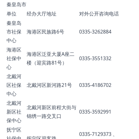
秦皇岛市
单位
经办大厅地址
对外公开咨询电话
秦皇岛
市社保
海港区民族路6号
0335-3262884
中心
海港区
海港区泛亚大厦A座二
社保中
0335-3551332
楼（迎宾路81号）
心
北戴河
区社保
北戴河区新河路21号
0335-4186702
中心
北戴河
北戴河新区前程大街与
新区社
0335-3592991
锦绣一路交叉口
保中心
抚宁区
0335-7129373 、
社保中
抚宁区迎客路