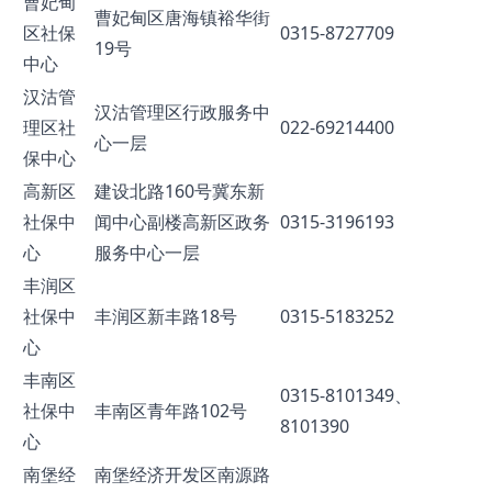
曹妃甸
曹妃甸区唐海镇裕华街
区社保
0315-8727709
19号
中心
汉沽管
汉沽管理区行政服务中
理区社
022-69214400
心一层
保中心
高新区
建设北路160号冀东新
社保中
闻中心副楼高新区政务
0315-3196193
心
服务中心一层
丰润区
社保中
丰润区新丰路18号
0315-5183252
心
丰南区
0315-8101349、
社保中
丰南区青年路102号
8101390
心
南堡经
南堡经济开发区南源路