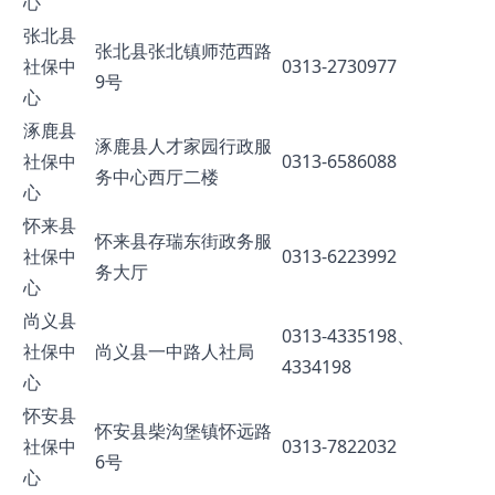
心
张北县
张北县张北镇师范西路
社保中
0313-2730977
9号
心
涿鹿县
涿鹿县人才家园行政服
社保中
0313-6586088
务中心西厅二楼
心
怀来县
怀来县存瑞东街政务服
社保中
0313-6223992
务大厅
心
尚义县
0313-4335198、
社保中
尚义县一中路人社局
4334198
心
怀安县
怀安县柴沟堡镇怀远路
社保中
0313-7822032
6号
心