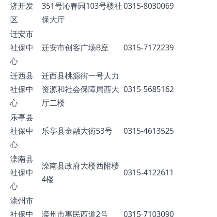
济开发
351号沁春园103号楼社
0315-8030069
区
保大厅
迁安市
社保中
迁安市创客广场B座
0315-7172239
心
迁西县
迁西县桃源街一号人力
社保中
资源和社会保障局西大
0315-5685162
心
厅二楼
乐亭县
社保中
乐亭县金融大街53号
0315-4613525
心
滦南县
滦南县政府大楼西附楼
社保中
0315-4122611
4楼
心
滦州市
社保中
滦州市惠民西道2号
0315-7103090