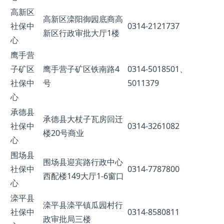
高新区
高新区滦阳御园底商高
社保中
0314-2121737
新区行政审批大厅1楼
心
鹰手营
子矿区
鹰手营子矿区铁南路4
0314-5018501、
社保中
号
5011379
心
承德县
承德县大杖子瓦房回迁
社保中
0314-3261082
楼20号商业
心
围场县
围场县迎宾路行政中心
社保中
0314-7787800
西配楼149大厅1-6窗口
心
滦平县
滦平县滦平镇瓜园村行
社保中
0314-8580811
政审批局三楼