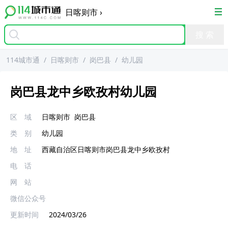
日喀则市
›
114城市通
/
日喀则市
/
岗巴县
/
幼儿园
岗巴县龙中乡欧孜村幼儿园
区 域
日喀则市
岗巴县
类 别
幼儿园
地 址
西藏自治区日喀则市岗巴县龙中乡欧孜村
电 话
网 站
微信公众号
更新时间
2024/03/26