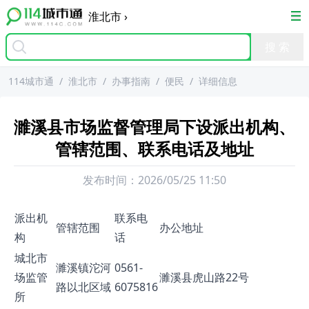
淮北市
›
114城市通
/
淮北市
/
办事指南
/
便民
/
详细信息
濉溪县市场监督管理局下设派出机构、
管辖范围、联系电话及地址
发布时间：
2026/05/25 11:50
派出机
联系电
管辖范围
办公地址
构
话
城北市
濉溪镇沱河
0561-
场监管
濉溪县虎山路22号
路以北区域
6075816
所